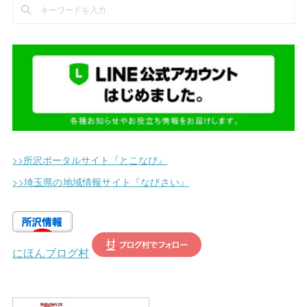
(
4
)
(
11
)
(
1
)
(
5
)
(
2
)
(
2
)
(
7
)
(
9
)
(
2
)
(
1
)
(
5
)
(
14
)
(
2
)
(
1
)
(
12
)
(
11
)
(
2
)
(
2
)
(
25
)
(
3
)
(
1
)
>>所沢ポータルサイト『とこなび』
(
5
)
(
1
)
>>埼玉県の地域情報サイト『なびさい』
(
6
)
(
3
)