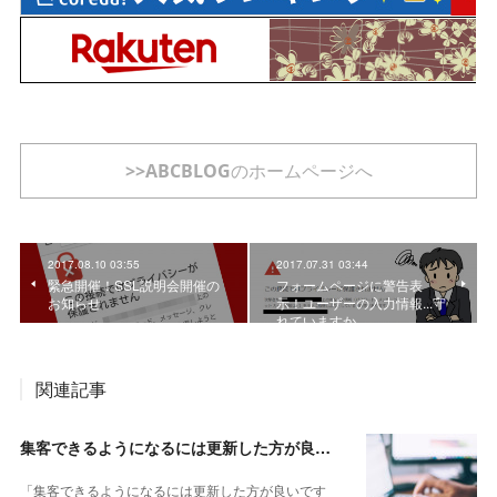
>>ABCBLOGのホームページへ
2017.08.10 03:55
2017.07.31 03:44
緊急開催！SSL説明会開催の
フォームページに警告表
お知らせ
示！ユーザーの入力情報...守
れていますか
関連記事
集客できるようになるには更新した方が良いですか？
「集客できるようになるには更新した方が良いです