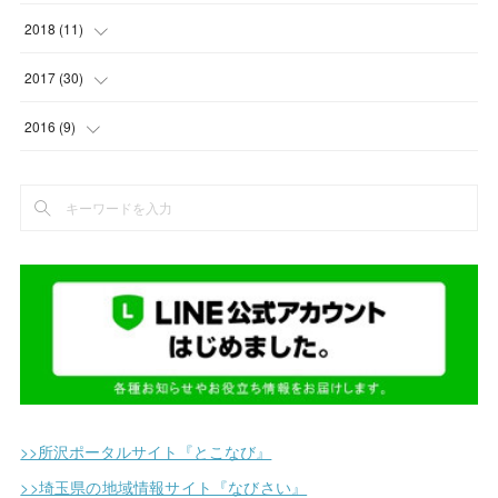
(
4
)
(
10
)
(
17
)
(
6
)
(
3
)
2018
(
11
)
(
4
)
(
12
)
(
17
)
(
12
)
(
1
)
2017
(
30
)
(
5
)
(
14
)
(
18
)
(
19
)
(
3
)
(
1
)
2016
(
9
)
(
2
)
(
13
)
(
17
)
(
5
)
(
2
)
(
4
)
(
1
)
(
4
)
(
11
)
(
1
)
(
5
)
(
2
)
(
2
)
(
7
)
(
9
)
(
2
)
(
1
)
(
5
)
(
14
)
(
2
)
(
1
)
(
12
)
(
11
)
(
2
)
(
2
)
(
25
)
(
3
)
(
1
)
>>所沢ポータルサイト『とこなび』
(
5
)
(
1
)
>>埼玉県の地域情報サイト『なびさい』