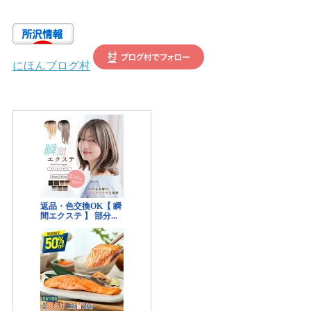
(
6
)
(
3
)