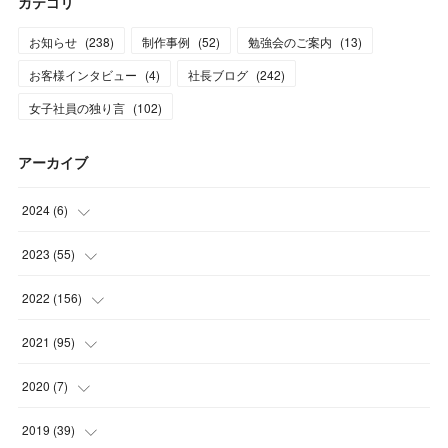
カテゴリ
お知らせ
(
238
)
制作事例
(
52
)
勉強会のご案内
(
13
)
お客様インタビュー
(
4
)
社長ブログ
(
242
)
女子社員の独り言
(
102
)
アーカイブ
2024
(
6
)
(
3
)
2023
(
55
)
(
3
)
(
3
)
2022
(
156
)
(
3
)
(
12
)
2021
(
95
)
(
3
)
(
14
)
(
14
)
2020
(
7
)
(
3
)
(
11
)
(
11
)
(
1
)
2019
(
39
)