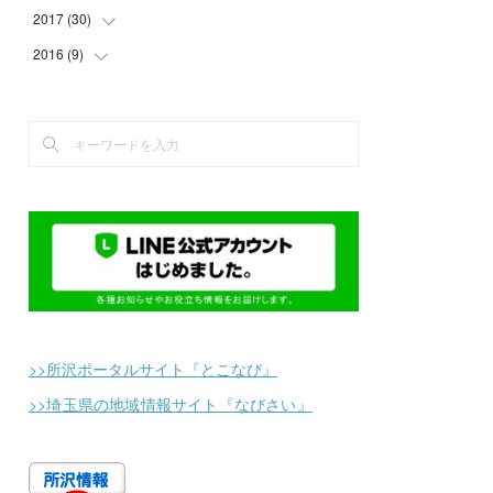
(
4
)
(
12
)
(
17
)
(
12
)
2017
(
30
(
1
)
)
(
5
)
(
14
)
(
18
)
(
19
)
(
3
)
2016
(
9
)
(
1
)
(
2
)
(
13
)
(
17
)
(
5
)
(
2
)
(
4
)
(
1
)
(
4
)
(
11
)
(
1
)
(
5
)
(
2
)
(
2
)
(
7
)
(
9
)
(
2
)
(
1
)
(
5
)
(
14
)
(
2
)
(
1
)
(
12
)
(
11
)
(
2
)
(
2
)
(
25
)
(
3
)
(
1
)
(
5
)
(
1
)
(
6
)
(
3
)
>>所沢ポータルサイト『とこなび』
>>埼玉県の地域情報サイト『なびさい』