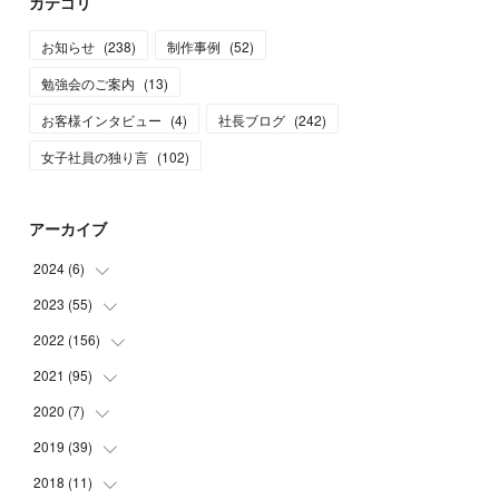
カテゴリ
お知らせ
(
238
)
制作事例
(
52
)
勉強会のご案内
(
13
)
お客様インタビュー
(
4
)
社長ブログ
(
242
)
女子社員の独り言
(
102
)
アーカイブ
2024
(
6
)
2023
(
55
(
3
)
)
(
3
)
2022
(
156
(
3
)
)
(
3
)
2021
(
95
(
12
)
)
(
3
)
(
14
)
2020
(
7
)
(
14
)
(
3
)
(
11
)
(
11
)
2019
(
39
(
1
)
)
(
4
)
(
10
)
(
17
)
(
6
)
2018
(
11
(
3
)
)