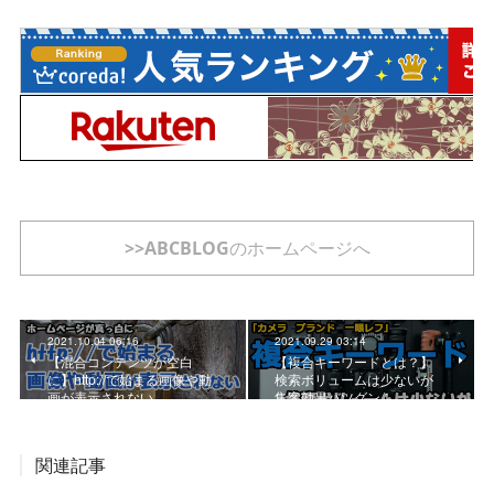
>>ABCBLOGのホームページへ
2021.10.04 06:16
2021.09.29 03:14
【混合コンテンツが空白
【複合キーワードとは？】
に】http://で始まる画像や動
検索ボリュームは少ないが
画が表示されない
集客効果バツグン！
関連記事