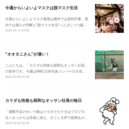
今週からいよいよマスクは脱マスク生活
今週からいよいよマスク着用は屋外では原則不要。屋
内では個人の判断と"脱マスク生活”へと少しづつ緩…
2023.03.14 04:56
"オオタニさん"が凄い！
こんにちは。「カラダも性格も昭和なオッサン社長」
の富井です。今週はWBC日本代表メンバーの大谷…
2023.03.08 07:43
カラダも性格も昭和なオッサン社長の毎日
「運動不足のせいで腹はメタボでカラダはプヨプヨ。
元々せっかちな性格に加え、すぐに大声で怒鳴るの…
2023.03.02 02:30