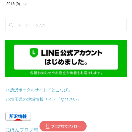
(
14
)
(
18
)
(
19
)
(
3
)
(
1
)
2016
(
9
)
(
2
)
(
13
)
(
17
)
(
5
)
(
2
)
(
4
)
(
1
)
(
4
)
(
11
)
(
1
)
(
5
)
(
2
)
(
2
)
(
7
)
(
9
)
(
2
)
(
1
)
(
5
)
(
14
)
(
2
)
(
1
)
(
12
)
(
11
)
(
2
)
(
2
)
(
25
)
(
3
)
(
1
)
>>所沢ポータルサイト『とこなび』
(
5
)
(
1
)
>>埼玉県の地域情報サイト『なびさい』
(
6
)
(
3
)