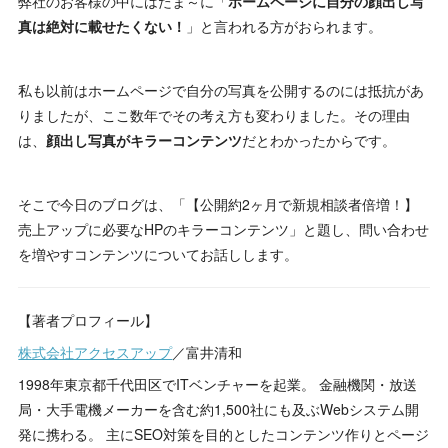
弊社のお客様の中にはたま～に「
ホームページに自分の顔出し写
真は絶対に載せたくない！
」と言われる方がおられます。
私も以前はホームページで自分の写真を公開するのには抵抗があ
りましたが、ここ数年でその考え方も変わりました。その理由
は、
顔出し写真がキラーコンテンツ
だとわかったからです。
そこで今日のブログは、「【公開約2ヶ月で新規相談者倍増！】
売上アップに必要なHPのキラーコンテンツ」と題し、問い合わせ
を増やすコンテンツについてお話しします。
【著者プロフィール】
株式会社アクセスアップ
／富井清和
1998年東京都千代田区でITベンチャーを起業。 金融機関・放送
局・大手電機メーカーを含む約1,500社にも及ぶWebシステム開
発に携わる。 主にSEO対策を目的としたコンテンツ作りとページ