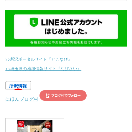
(
7
)
(
9
)
(
2
)
(
1
)
(
5
)
(
14
)
(
2
)
(
1
)
(
12
)
(
11
)
(
2
)
(
2
)
(
25
)
(
3
)
(
1
)
>>所沢ポータルサイト『とこなび』
(
5
)
(
1
)
>>埼玉県の地域情報サイト『なびさい』
(
6
)
(
3
)