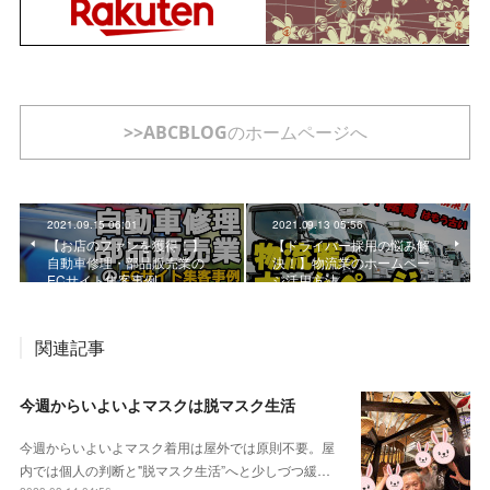
>>ABCBLOGのホームページへ
2021.09.15 06:01
2021.09.13 05:56
【お店のファンを獲得！】
【ドライバー採用の悩み解
自動車修理・部品販売業の
決！】物流業のホームペー
ECサイト集客事例
ジ活用方法
関連記事
今週からいよいよマスクは脱マスク生活
今週からいよいよマスク着用は屋外では原則不要。屋
内では個人の判断と"脱マスク生活”へと少しづつ緩…