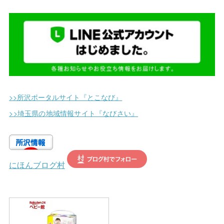
(
7
)
(
9
)
(
2
)
(
1
)
(
5
)
(
14
)
(
2
)
(
1
)
(
12
)
(
11
)
(
2
)
(
2
)
(
25
)
(
3
)
(
1
)
>>所沢ポータルサイト『とこなび』
(
5
)
(
1
)
>>埼玉県の地域情報サイト『なびさい』
(
6
)
(
3
)