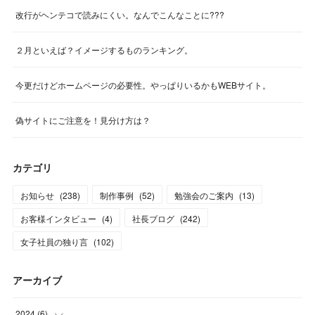
改行がヘンテコで読みにくい。なんでこんなことに???
２月といえば？イメージするものランキング。
今更だけどホームページの必要性。やっぱりいるかもWEBサイト。
偽サイトにご注意を！見分け方は？
カテゴリ
お知らせ
(
238
)
制作事例
(
52
)
勉強会のご案内
(
13
)
お客様インタビュー
(
4
)
社長ブログ
(
242
)
女子社員の独り言
(
102
)
アーカイブ
2024
(
6
)