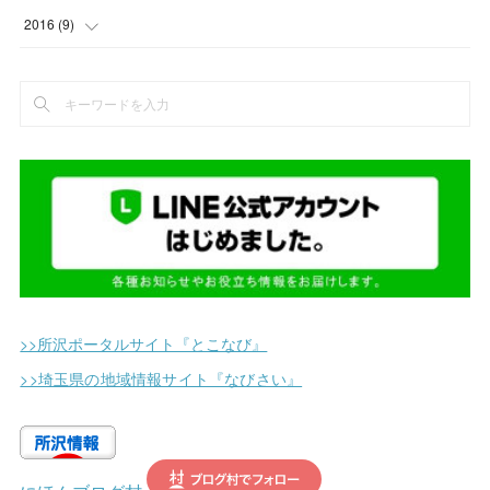
(
5
)
(
14
)
(
18
)
(
19
)
(
3
)
(
1
)
2016
(
9
)
(
2
)
(
13
)
(
17
)
(
5
)
(
2
)
(
4
)
(
1
)
(
4
)
(
11
)
(
1
)
(
5
)
(
2
)
(
2
)
(
7
)
(
9
)
(
2
)
(
1
)
(
5
)
(
14
)
(
2
)
(
1
)
(
12
)
(
11
)
(
2
)
(
2
)
(
25
)
(
3
)
(
1
)
>>所沢ポータルサイト『とこなび』
(
5
)
(
1
)
>>埼玉県の地域情報サイト『なびさい』
(
6
)
(
3
)