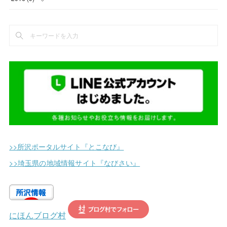
(
2
)
(
13
)
(
17
)
(
5
)
(
2
)
(
4
)
(
1
)
(
4
)
(
11
)
(
1
)
(
5
)
(
2
)
(
2
)
(
7
)
(
9
)
(
2
)
(
1
)
(
5
)
(
14
)
(
2
)
(
1
)
(
12
)
(
11
)
(
2
)
(
2
)
(
25
)
(
3
)
(
1
)
>>所沢ポータルサイト『とこなび』
(
5
)
(
1
)
>>埼玉県の地域情報サイト『なびさい』
(
6
)
(
3
)